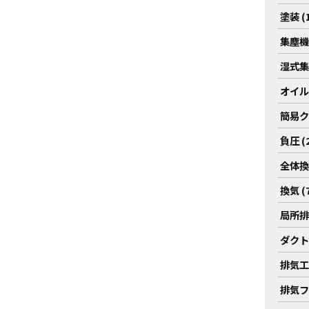
塗装 (1
集塵機 
湿式集塵
オイル
簡易ク
負圧 (2
全体換気
換気 (7
局所排気
ダクト工
排気工事
排気ファ