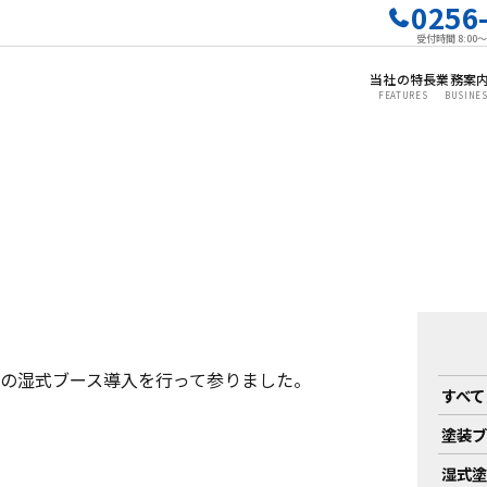
0256
受付時間 8:00
当社の特長
業務案
FEATURES
BUSINE
の湿式ブース導入を行って参りました。
すべて
塗装ブー
湿式塗