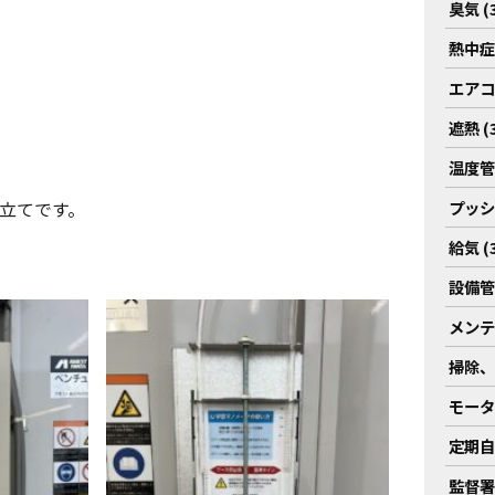
臭気 (3
熱中症対
エアコン
遮熱 (3
温度管理
プッシュ
立てです。
給気 (3
設備管理
メンテナ
掃除、
モーター
定期自主
監督署