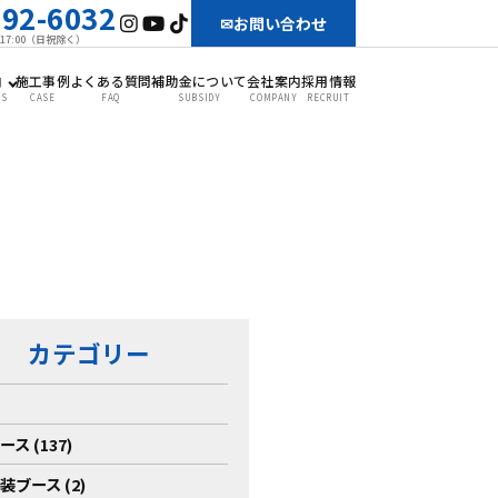
-92-6032
お問い合わせ
〜17:00（日祝除く）
内
施工事例
よくある質問
補助金について
会社案内
採用情報
SS
CASE
FAQ
SUBSIDY
COMPANY
RECRUIT
カテゴリー
ス (137)
装ブース (2)