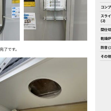
コンプ
スライ
(2)
間仕切り
乾燥炉 
防音 (3
完了です。
その他 