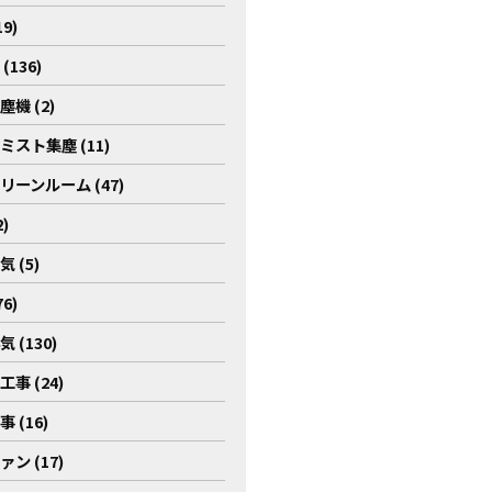
9)
(136)
機 (2)
ミスト集塵 (11)
リーンルーム (47)
)
 (5)
6)
 (130)
事 (24)
 (16)
ン (17)