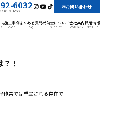
-92-6032
お問い合わせ
〜17:00（日祝除く）
内
施工事例
よくある質問
補助金について
会社案内
採用情報
SS
CASE
FAQ
SUBSIDY
COMPANY
RECRUIT
は？！
程作業では重宝される存在で