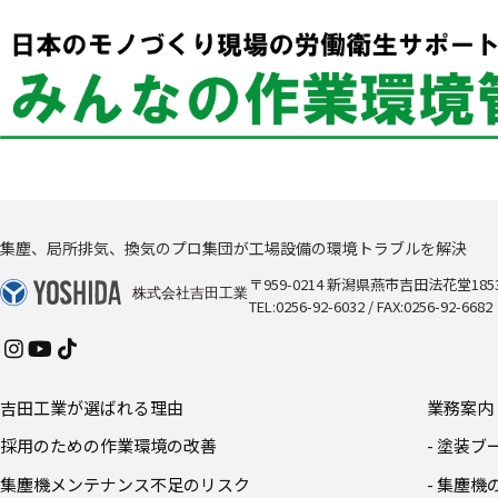
集塵、局所排気、換気のプロ集団が工場設備の環境トラブルを解決
〒959-0214 新潟県燕市吉田法花堂1853
TEL:0256-92-6032 / FAX:0256-92-6682
吉田工業が選ばれる理由
業務案内
採用のための作業環境の改善
- 塗装
集塵機メンテナンス不足のリスク
- 集塵