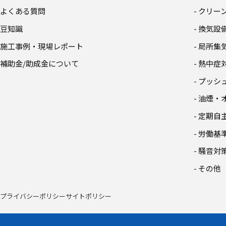
よくある質問
- クリ
豆知識
- 換気
施工事例・現場レポート
- 局所
補助金/助成金について
- 熱中
- プッ
- 油煙
- 定期
- 労働
- 騒音
- その他
プライバシーポリシー
サイトポリシー