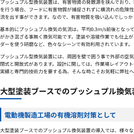
プッシュプル型換気装置は、有害物資の発散源を挟んでおり、
を行う場合、フードに有害物質が捕捉されずに横流れの危険性
流を出す事ができます。なので、有害物質を吸い込んでしっか
基本的にプッシュプル換気の気流は、平均0.3ｍ/s前後とな
がかき混ざる事無く換気可能です。塗装や溶接作業でも仕上が
ダーを使う研磨など、色々なシーンで有効利用されています。
プッシュプル型換気装置には、周囲を壁で囲う事で外部の空気
閉式と開放式があります。設計に関しては、作業場レイアウト
実績と専門的技術力を要する為、そんな時こそお気軽に弊社へ
大型塗装ブースでのプッシュプル換気
電動機製造工場の有機溶剤対策として
大型塗装ブースでのプッシュプル換気装置の導入では、様々な