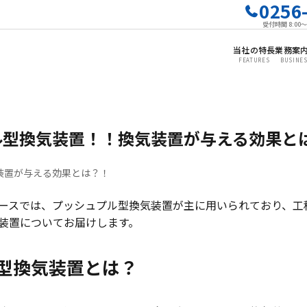
0256
受付時間 8:00
当社の特長
業務案
FEATURES
BUSINE
プル型換気装置！！換気装置が与える効果と
気装置が与える効果とは？！
ースでは、プッシュプル型換気装置が主に用いられており、工
装置についてお届けします。
型換気装置とは？