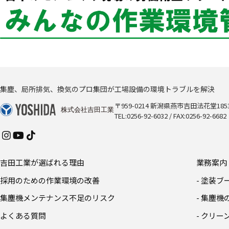
集塵、局所排気、換気のプロ集団が工場設備の環境トラブルを解決
〒959-0214 新潟県燕市吉田法花堂1853
TEL:0256-92-6032 / FAX:0256-92-6682
吉田工業が選ばれる理由
業務案内
採用のための作業環境の改善
- 塗装
集塵機メンテナンス不足のリスク
- 集塵
よくある質問
- クリ