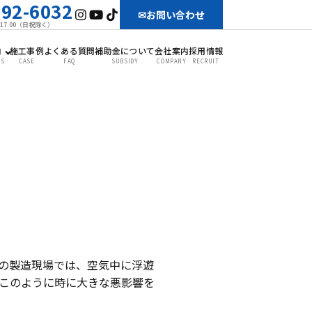
-92-6032
お問い合わせ
〜17:00（日祝除く）
内
施工事例
よくある質問
補助金について
会社案内
採用情報
SS
CASE
FAQ
SUBSIDY
COMPANY
RECRUIT
の製造現場では、空気中に浮遊
このように時に大きな悪影響を